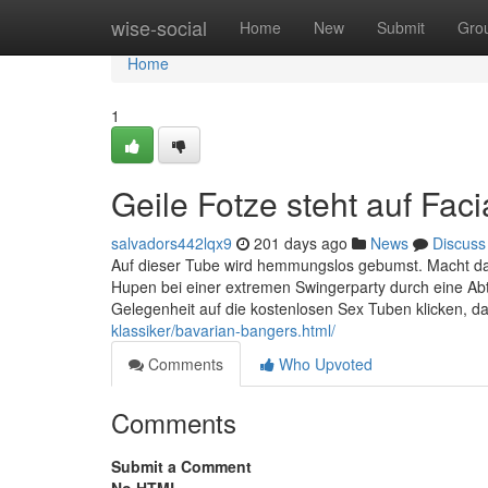
Home
wise-social
Home
New
Submit
Gro
Home
1
Geile Fotze steht auf Faci
salvadors442lqx9
201 days ago
News
Discuss
Auf dieser Tube wird hemmungslos gebumst. Macht das
Hupen bei einer extremen Swingerparty durch eine Abt
Gelegenheit auf die kostenlosen Sex Tuben klicken, dan
klassiker/bavarian-bangers.html/
Comments
Who Upvoted
Comments
Submit a Comment