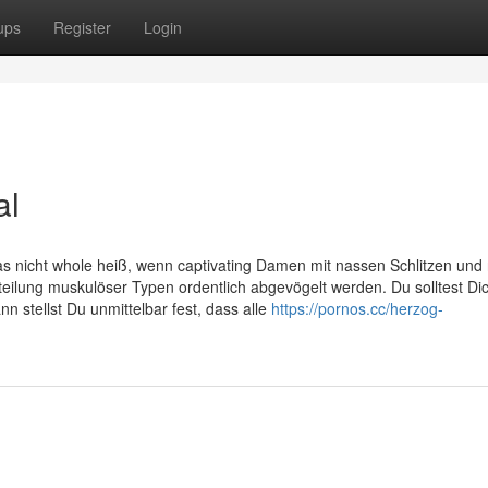
ups
Register
Login
al
 nicht whole heiß, wenn captivating Damen mit nassen Schlitzen und 
eilung muskulöser Typen ordentlich abgevögelt werden. Du solltest Dic
n stellst Du unmittelbar fest, dass alle
https://pornos.cc/herzog-