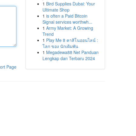
1
Bird Supplies Dubai: Your
Ultimate Shop
1
is often a Paid Bitcoin
Signal services worthwh...
1
Army Market: A Growing
Trend
1
Play Me 8 คาสิโนออนไลน์ :
โลก ของ นักเดิมพัน
1
Megadewa88 Net Panduan
Lengkap dan Terbaru 2024
ort Page