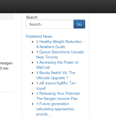
Search
Go
Published News
1
Healthy Weight Reduction :
A Newbie's Guide
1
Queue Stanchions Canada
Near Toronto
1
Accessing this Power of
riesigen
SNC168
h bei
1
Boutiq Switch V4: The
Ultimate Upgrade ?
1
คดี สยองขวัญผีสิง: โลก
มนุษย์
1
Releasing Your Potential:
The Kangen Income Plan
1
Future generation
calculating approaches
promis...