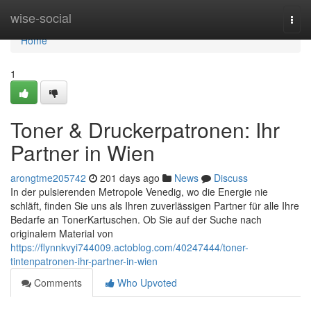
Home
wise-social
Togg
navi
Home
1
Toner & Druckerpatronen: Ihr
Partner in Wien
arongtme205742
201 days ago
News
Discuss
In der pulsierenden Metropole Venedig, wo die Energie nie
schläft, finden Sie uns als Ihren zuverlässigen Partner für alle Ihre
Bedarfe an TonerKartuschen. Ob Sie auf der Suche nach
originalem Material von
https://flynnkvyi744009.actoblog.com/40247444/toner-
tintenpatronen-ihr-partner-in-wien
Comments
Who Upvoted