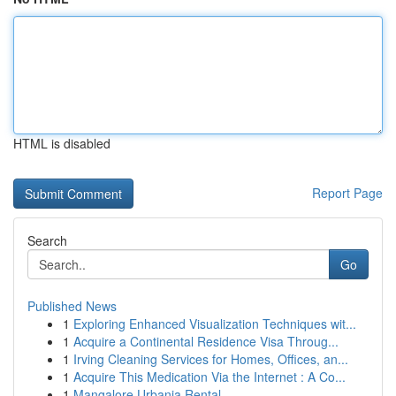
HTML is disabled
Report Page
Search
Go
Published News
1
Exploring Enhanced Visualization Techniques wit...
1
Acquire a Continental Residence Visa Throug...
1
Irving Cleaning Services for Homes, Offices, an...
1
Acquire This Medication Via the Internet : A Co...
1
Mangalore Urbania Rental