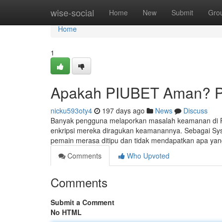
Home
wise-social
Home
New
Submit
Gro
Home
1
Apakah PIUBET Aman? P
nicku593oty4
197 days ago
News
Discuss
Banyak pengguna melaporkan masalah keamanan di PIU
enkripsi mereka diragukan keamanannya. Sebagai Sy
pemain merasa ditipu dan tidak mendapatkan apa ya
Comments
Who Upvoted
Comments
Submit a Comment
No HTML