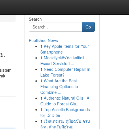
Search
Go
Published News
1
Key Apple Items for Your
a.
Smartphone
1
Mecidiyeköy'de kaliteli
Escort Servisleri ...
1
Need Computer Repair in
sistem
Lake Forest?
yak
1
What Are the Best
Financing Options to
Combine ...
1
Authentic Natural Oils : A
Guide to Forest Cla...
1
Top Ascetic Backgrounds
for DnD 5e
1
เริ่มแทงมวย คู่มือฉบับ ครบ
ถ้วน สำหรับมือใหม่