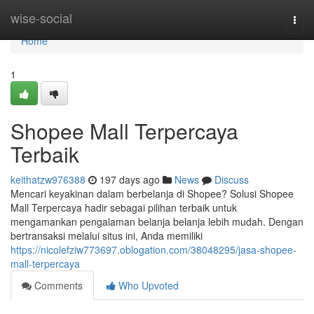
Home
wise-social
Togg
navi
Home
1
Shopee Mall Terpercaya
Terbaik
keithatzw976388
197 days ago
News
Discuss
Mencari keyakinan dalam berbelanja di Shopee? Solusi Shopee
Mall Terpercaya hadir sebagai pilihan terbaik untuk
mengamankan pengalaman belanja belanja lebih mudah. Dengan
bertransaksi melalui situs ini, Anda memiliki
https://nicolefziw773697.oblogation.com/38048295/jasa-shopee-
mall-terpercaya
Comments
Who Upvoted