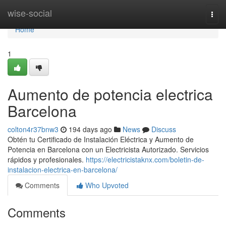
Home
wise-social
Togg
navi
Home
1
Aumento de potencia electrica
Barcelona
colton4r37bnw3
194 days ago
News
Discuss
Obtén tu Certificado de Instalación Eléctrica y Aumento de
Potencia en Barcelona con un Electricista Autorizado. Servicios
rápidos y profesionales.
https://electricistaknx.com/boletin-de-
instalacion-electrica-en-barcelona/
Comments
Who Upvoted
Comments