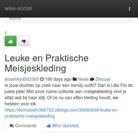
Home
wise-social
Togg
navi
Home
1
Leuke en Praktische
Meisjeskleding
jessehkyd563365
195 days ago
News
Discuss
Is jouw dochter op zoek naar een trendy outfit? Dan is Like Flo de
juiste plek! Met onze ruime collectie aan meisjeskleding vind je
altijd wat bij haar stijl. Of ze nu van effen kleding houdt, we
hebben voor elk
https://donnaoshr366723.ziblogs.com/39580638/leuke-en-
praktische-meisjeskleding
Comments
Who Upvoted