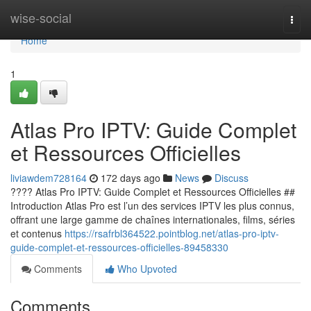
Home
wise-social
Togg
navi
Home
1
Atlas Pro IPTV: Guide Complet
et Ressources Officielles
liviawdem728164
172 days ago
News
Discuss
???? Atlas Pro IPTV: Guide Complet et Ressources Officielles ##
Introduction Atlas Pro est l’un des services IPTV les plus connus,
offrant une large gamme de chaînes internationales, films, séries
et contenus
https://rsafrbl364522.pointblog.net/atlas-pro-iptv-
guide-complet-et-ressources-officielles-89458330
Comments
Who Upvoted
Comments