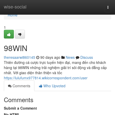
Home
wise-social
Togg
navi
Home
1
98WIN
theresaarwi860145
90 days ago
News
Discuss
Thiên đường cá cược trực tuyến hiện đại, mang đến cho khách
hàng tại 98WIN những trải nghiệm giải trí sôi động và đẳng cấp
nhất. Với giao diện thân thiện và tốc
https://lulufumx977814.wikicorrespondent.com/user
Comments
Who Upvoted
Comments
Submit a Comment
No HTML