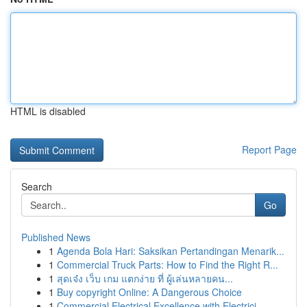
HTML is disabled
Report Page
Search
Go
Published News
1
Agenda Bola Hari: Saksikan Pertandingan Menarik...
1
Commercial Truck Parts: How to Find the Right R...
1
สุดเจ๋ง เว็บ เกม แตกง่าย ที่ ผู้เล่นหลายคน...
1
Buy copyright Online: A Dangerous Choice
1
Commercial Electrical Excellence with Electrici...