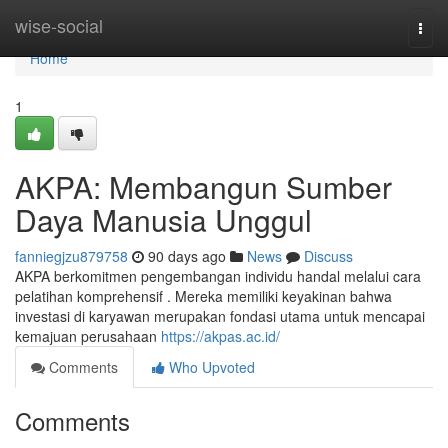
Home
wise-social
Togg
navi
Home
1
AKPA: Membangun Sumber
Daya Manusia Unggul
fanniegjzu879758
90 days ago
News
Discuss
AKPA berkomitmen pengembangan individu handal melalui cara
pelatihan komprehensif . Mereka memiliki keyakinan bahwa
investasi di karyawan merupakan fondasi utama untuk mencapai
kemajuan perusahaan
https://akpas.ac.id/
Comments
Who Upvoted
Comments