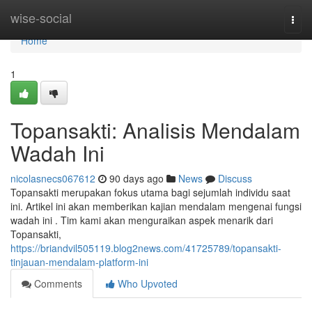
Home
wise-social
Togg
navi
Home
1
Topansakti: Analisis Mendalam
Wadah Ini
nicolasnecs067612
90 days ago
News
Discuss
Topansakti merupakan fokus utama bagi sejumlah individu saat
ini. Artikel ini akan memberikan kajian mendalam mengenai fungsi
wadah ini . Tim kami akan menguraikan aspek menarik dari
Topansakti,
https://briandvil505119.blog2news.com/41725789/topansakti-
tinjauan-mendalam-platform-ini
Comments
Who Upvoted