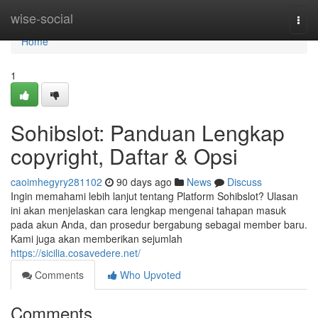
Home
wise-social
Togg
navi
Home
1
Sohibslot: Panduan Lengkap
copyright, Daftar & Opsi
caoimhegyry281102
90 days ago
News
Discuss
Ingin memahami lebih lanjut tentang Platform Sohibslot? Ulasan
ini akan menjelaskan cara lengkap mengenai tahapan masuk
pada akun Anda, dan prosedur bergabung sebagai member baru.
Kami juga akan memberikan sejumlah
https://sicilia.cosavedere.net/
Comments
Who Upvoted
Comments