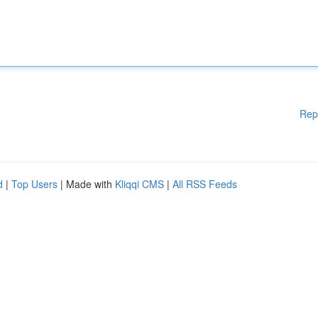
Rep
d
|
Top Users
| Made with
Kliqqi CMS
|
All RSS Feeds