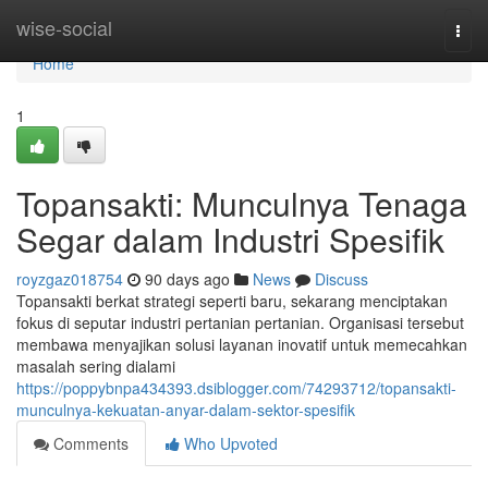
Home
wise-social
Togg
navi
Home
1
Topansakti: Munculnya Tenaga
Segar dalam Industri Spesifik
royzgaz018754
90 days ago
News
Discuss
Topansakti berkat strategi seperti baru, sekarang menciptakan
fokus di seputar industri pertanian pertanian. Organisasi tersebut
membawa menyajikan solusi layanan inovatif untuk memecahkan
masalah sering dialami
https://poppybnpa434393.dsiblogger.com/74293712/topansakti-
munculnya-kekuatan-anyar-dalam-sektor-spesifik
Comments
Who Upvoted