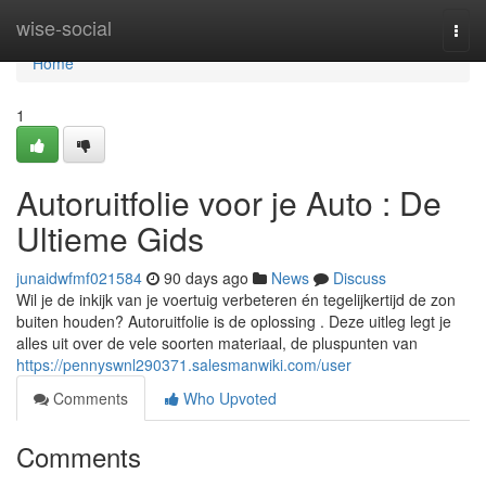
Home
wise-social
Togg
navi
Home
1
Autoruitfolie voor je Auto : De
Ultieme Gids
junaidwfmf021584
90 days ago
News
Discuss
Wil je de inkijk van je voertuig verbeteren én tegelijkertijd de zon
buiten houden? Autoruitfolie is de oplossing . Deze uitleg legt je
alles uit over de vele soorten materiaal, de pluspunten van
https://pennyswnl290371.salesmanwiki.com/user
Comments
Who Upvoted
Comments