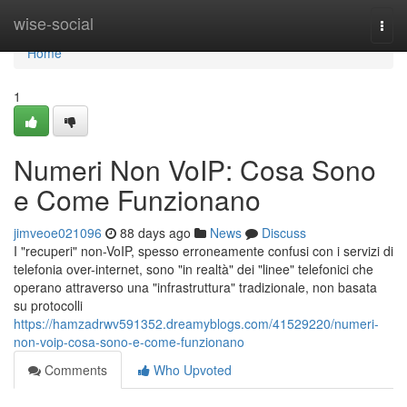
Home
wise-social
Togg
navi
Home
1
Numeri Non VoIP: Cosa Sono
e Come Funzionano
jimveoe021096
88 days ago
News
Discuss
I "recuperi" non-VoIP, spesso erroneamente confusi con i servizi di
telefonia over-internet, sono "in realtà" dei "linee" telefonici che
operano attraverso una "infrastruttura" tradizionale, non basata
su protocolli
https://hamzadrwv591352.dreamyblogs.com/41529220/numeri-
non-voip-cosa-sono-e-come-funzionano
Comments
Who Upvoted