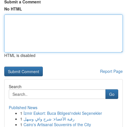
Submit a Comment
No HTML
HTML is disabled
Report Page
Search
Go
Published News
1
İzmir Eskort: Buca Bölgesi'ndeki Seçenekler
1
رقية الأعضاء: شرح وافٍ وسهل
1
Cairo's Artisanal Souvenirs of the City