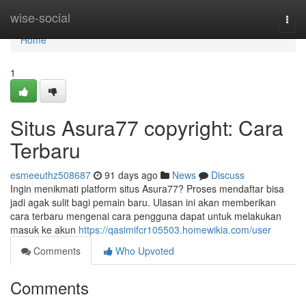
Home
wise-social
Togg
navi
Home
1
Situs Asura77 copyright: Cara
Terbaru
esmeeuthz508687
91 days ago
News
Discuss
Ingin menikmati platform situs Asura77? Proses mendaftar bisa
jadi agak sulit bagi pemain baru. Ulasan ini akan memberikan
cara terbaru mengenai cara pengguna dapat untuk melakukan
masuk ke akun
https://qasimifcr105503.homewikia.com/user
Comments
Who Upvoted
Comments