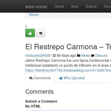
Home
wise-social
Home
New
Submit
Gro
Home
1
El Restrepo Carmona – Tr
violauybs294081
89 days ago
News
Discuss
Jaime Restrepo Carmona fue una figura fundamental e
intelectual estableció un punto de inflexión en el área
https://liliankhan507794.theideasblog.com/41184975/e
Comments
Who Upvoted
Comments
Submit a Comment
No HTML