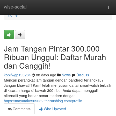
Home
wise-social
Togg
navi
Home
1
Jam Tangan Pintar 300.000
Ribuan Unggul: Daftar Murah
dan Canggih!
kobifwgp193264
88 days ago
News
Discuss
Mencari perangkat jam tangan dengan banderol terjangkau?
Jangan khawatir! Kami telah menyusun daftar smartwatch terbaik
di kisaran harga di bawah 300 ribu. Anda dapat menggali
alternatif yang benar-benar modern dengan
https://mayatake509032.therainblog.com/profile
Comments
Who Upvoted