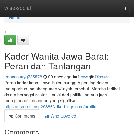
Home
wise-social
Togg
navi
Home
1
Kader Wanita Jawa Barat:
Peran dan Tantangan
francesuuyg785578
90 days ago
News
Discuss
Peran kader kaum Jawa Kulon sungguh penting dalam
memperkuat pembangunan wilayah tersebut. Mereka terlibat
dalam berbagai sektor , mulai dari politik , namun juga
menghadapi tantangan yang signifikan .
https://esmeenmsp293863.like-blogs.com/profile
Comments
Who Upvoted
Comments