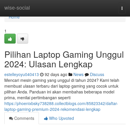
Home
wise-social
Togg
navi
Home
1
Pilihan Laptop Gaming Unggul
2024: Ulasan Lengkap
estelleyoyu040413
92 days ago
News
Discuss
Mencari mesin gaming yang unggul di tahun 2024? Kami telah
membuat ulasan terbaru dari laptop gaming yang cocok untuk
pilihan Anda. Panduan ini akan membahas beberapa model
prima, menilai pertimbangan seperti
https://phoenixbsky738288.collectblogs.com/85823342/daftar-
laptop-gaming-premium-2024-rekomendasi-lengkap
Comments
Who Upvoted