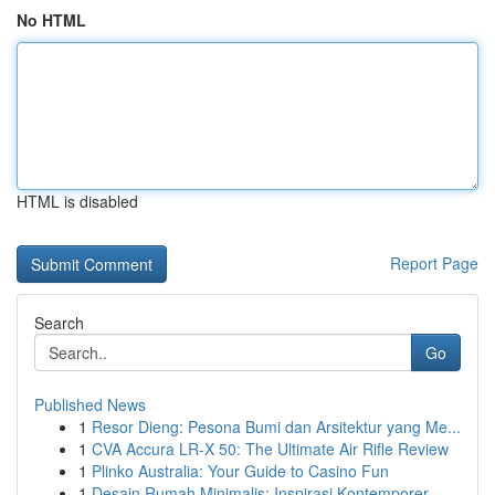
No HTML
HTML is disabled
Report Page
Search
Go
Published News
1
Resor Dieng: Pesona Bumi dan Arsitektur yang Me...
1
CVA Accura LR-X 50: The Ultimate Air Rifle Review
1
Plinko Australia: Your Guide to Casino Fun
1
Desain Rumah Minimalis: Inspirasi Kontemporer...