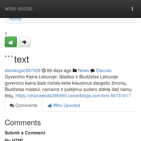
Home
wise-social
Togg
navi
Home
1
```text
alexiacgsc587928
89 days ago
News
Discuss
Gyvenimo Kaina Lietuvoje: Išlaidos ir Biudžetas Lietuvoje
gyvenimo kaina šiais metais kelia klausimus daugelio žmonių.
Biudžetas maistui, namams ir judėjimui sudaro didelę dalį namų
lėšų.
https://chiarawcda396990.canariblogs.com/text-56131617
Comments
Who Upvoted
Comments
Submit a Comment
No HTML