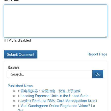
HTML is disabled
Report Page
Search
Go
Published News
1
雷电模拟器：全面指南，快速 上手游戏
1
Locating Espresso Units in the United State...
1
Joylink Percuma RM5: Cara Mendapatkan Kredit
1
Vuoi Guadagnare Online Regalando Valore? La
Gui...