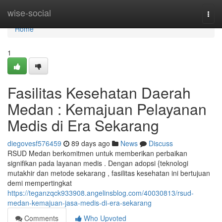
Home
wise-social
Togg
navi
Home
1
Fasilitas Kesehatan Daerah
Medan : Kemajuan Pelayanan
Medis di Era Sekarang
diegovesf576459
89 days ago
News
Discuss
RSUD Medan berkomitmen untuk memberikan perbaikan
signifikan pada layanan medis . Dengan adopsi {teknologi
mutakhir dan metode sekarang , fasilitas kesehatan ini bertujuan
demi mempertingkat
https://teganzqck933908.angelinsblog.com/40030813/rsud-
medan-kemajuan-jasa-medis-di-era-sekarang
Comments
Who Upvoted