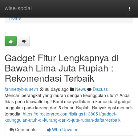
Home
wise-social
Togg
navi
Home
1
Gadget Fitur Lengkapnya di
Bawah Lima Juta Rupiah :
Rekomendasi Terbaik
fanniettyb488471
88 days ago
News
Discuss
Mencari perangkat yang murah dengan keunggulan utuh? Anda
tidak perlu khawatir lagi! Kami menyediakan rekomendasi gadget
unggulan pada kurang dari 5 ribuan Rupiah. Banyak opsi menarik
tersedia,
https://directoryrec.com/listings1138651/gadget-
keunggulan-utuh-di-kurang-dari-5-juta-rupiah-daftar-terbaik
Comments
Who Upvoted