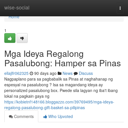
Home
wise-social
Togg
navi
Home
1
Mga Ideya Regalong
Pasalubong: Hamper sa Pinas
ellajlfr062325
90 days ago
News
Discuss
Nagpaplano para sa pagbabalik sa Pinas at naghahanap ng
espesyal na pasalubong ? Isa sa magandang ideya ay
personalized pasalubong box. Pwede sila lagyan ng iba't ibang
lokal na pagkain gaya ng
https://kobietnf148166.bloggazzo.com/39769495/mga-ideya-
regalong-pasalubong-gift-basket-sa-pilipinas
Comments
Who Upvoted