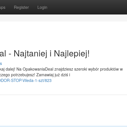
ups
Register
Login
 Najtaniej i Najlepiej!
s
kaj dalej! Na OpakowaniaDeal znajdziesz szeroki wybór produktów w
zego potrzebujesz! Zamawiaj już dziś i
i-ODOR-STOP-Vileda-1-szt/823