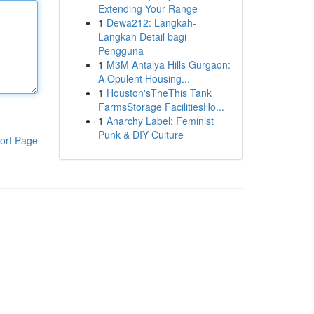
Extending Your Range
1
Dewa212: Langkah-
Langkah Detail bagi
Pengguna
1
M3M Antalya Hills Gurgaon:
A Opulent Housing...
1
Houston'sTheThis Tank
FarmsStorage FacilitiesHo...
1
Anarchy Label: Feminist
Punk & DIY Culture
ort Page