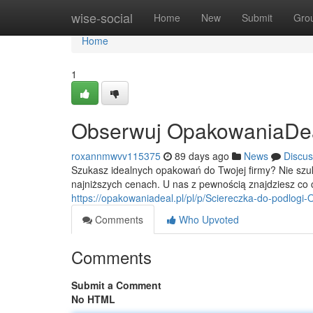
Home
wise-social
Home
New
Submit
Gro
Home
1
Obserwuj OpakowaniaDeal -
roxannmwvv115375
89 days ago
News
Discus
Szukasz idealnych opakowań do Twojej firmy? Nie szu
najniższych cenach. U nas z pewnością znajdziesz co c
https://opakowaniadeal.pl/pl/p/Sciereczka-do-podlog
Comments
Who Upvoted
Comments
Submit a Comment
No HTML