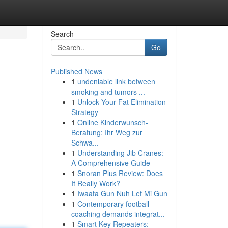
Search
Go
Published News
1
undeniable link between
smoking and tumors ...
1
Unlock Your Fat Elimination
Strategy
1
Online Kinderwunsch-
Beratung: Ihr Weg zur
Schwa...
1
Understanding Jib Cranes:
A Comprehensive Guide
1
Snoran Plus Review: Does
It Really Work?
1
Iwaata Gun Nuh Lef Mi Gun
1
Contemporary football
coaching demands integrat...
1
Smart Key Repeaters: