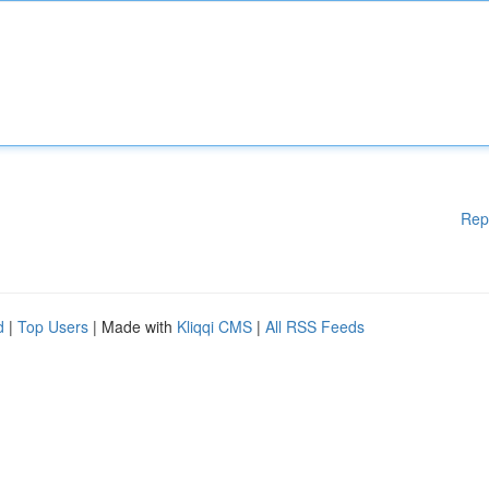
Rep
d
|
Top Users
| Made with
Kliqqi CMS
|
All RSS Feeds