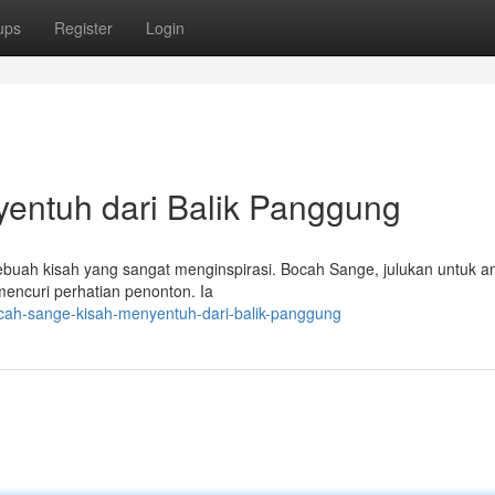
ups
Register
Login
entuh dari Balik Panggung
sebuah kisah yang sangat menginspirasi. Bocah Sange, julukan untuk a
mencuri perhatian penonton. Ia
ah-sange-kisah-menyentuh-dari-balik-panggung