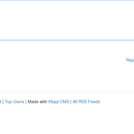
Rep
d
|
Top Users
| Made with
Kliqqi CMS
|
All RSS Feeds