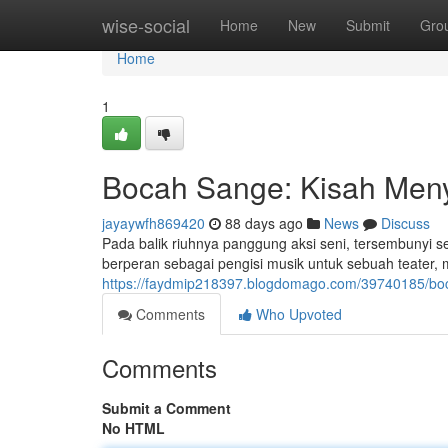
Home
wise-social
Home
New
Submit
Gro
Home
1
Bocah Sange: Kisah Meny
jayaywfh869420
88 days ago
News
Discuss
Pada balik riuhnya panggung aksi seni, tersembunyi 
berperan sebagai pengisi musik untuk sebuah teater, 
https://faydmip218397.blogdomago.com/39740185/boc
Comments
Who Upvoted
Comments
Submit a Comment
No HTML