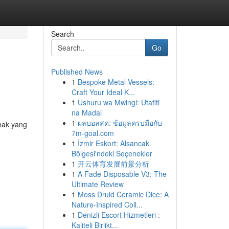
Search
Go
Published News
1
Bespoke Metal Vessels:
Craft Your Ideal K...
1
Ushuru wa Mwingi: Utafiti
na Madai
1
ผลบอลสด: ข้อมูลครบมือกับ
nak yang
7m-goal.com
1
İzmir Eskort: Alsancak
Bölgesi'ndeki Seçenekler
1
开云体育发展前景分析
1
A Fade Disposable V3: The
Ultimate Review
1
Moss Druid Ceramic Dice: A
Nature-Inspired Coll...
1
Denizli Escort Hizmetleri :
Kaliteli Birlikt...