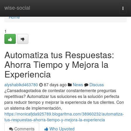
Home
wise-social
Togg
navi
Home
1
Automatiza tus Respuestas:
Ahorra Tiempo y Mejora la
Experiencia
alyshablkd463780
87 days ago
News
Discuss
¿Cansadoagotadoa de contestar constantemente preguntas
repetitivas? Automatizar tus soluciones es la solución perfecta
para reducir tiempo y mejorar la experiencia de tus clientes. Con
un sistema de implementación,
https://monicafjda925789.blogaritma.com/38960232/automatiza-
tus-respuestas-ahorra-tiempo-y-mejora-la-experiencia
Comments
Who Upvoted