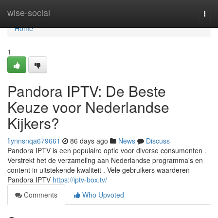
Home
wise-social
Togg
navi
Home
1
Pandora IPTV: De Beste
Keuze voor Nederlandse
Kijkers?
flynnsnqa679661
86 days ago
News
Discuss
Pandora IPTV is een populaire optie voor diverse consumenten .
Verstrekt het de verzameling aan Nederlandse programma's en
content in uitstekende kwaliteit . Vele gebruikers waarderen
Pandora IPTV
https://iptv-box.tv/
Comments
Who Upvoted