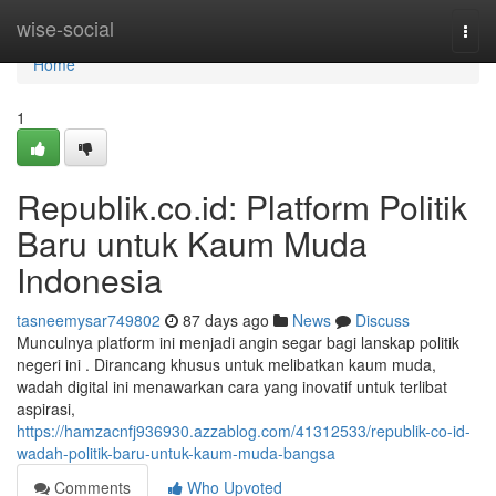
Home
wise-social
Togg
navi
Home
1
Republik.co.id: Platform Politik
Baru untuk Kaum Muda
Indonesia
tasneemysar749802
87 days ago
News
Discuss
Munculnya platform ini menjadi angin segar bagi lanskap politik
negeri ini . Dirancang khusus untuk melibatkan kaum muda,
wadah digital ini menawarkan cara yang inovatif untuk terlibat
aspirasi,
https://hamzacnfj936930.azzablog.com/41312533/republik-co-id-
wadah-politik-baru-untuk-kaum-muda-bangsa
Comments
Who Upvoted