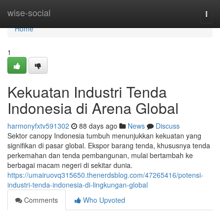
Home
wise-social
Togg
navi
Home
1
Kekuatan Industri Tenda
Indonesia di Arena Global
harmonyfxtv591302
88 days ago
News
Discuss
Sektor canopy Indonesia tumbuh menunjukkan kekuatan yang
signifikan di pasar global. Ekspor barang tenda, khususnya tenda
perkemahan dan tenda pembangunan, mulai bertambah ke
berbagai macam negeri di sekitar dunia.
https://umairuovq315650.thenerdsblog.com/47265416/potensi-
industri-tenda-indonesia-di-lingkungan-global
Comments
Who Upvoted