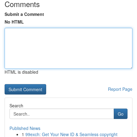
Comments
Submit a Comment
No HTML
HTML is disabled
Report Page
Search
Go
Published News
1
99exch: Get Your New ID & Seamless copyright