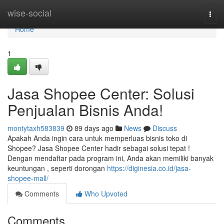
Home
wise-social
Togg
navi
Home
1
Jasa Shopee Center: Solusi
Penjualan Bisnis Anda!
montytaxh583839
89 days ago
News
Discuss
Apakah Anda ingin cara untuk memperluas bisnis toko di
Shopee? Jasa Shopee Center hadir sebagai solusi tepat !
Dengan mendaftar pada program ini, Anda akan memiliki banyak
keuntungan , seperti dorongan
https://diginesia.co.id/jasa-
shopee-mall/
Comments
Who Upvoted
Comments