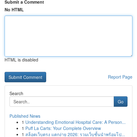
Submit a Comment
No HTML
HTML is disabled
Report Page
Search
Go
Published News
1
Understanding Emotional Hospital Care: A Person...
1
Puff La Carts: Your Complete Overview
1
สล็อตเว็บตรง แตกง่าย 2026: รวมเว็บชั้นนำพร้อมโป...