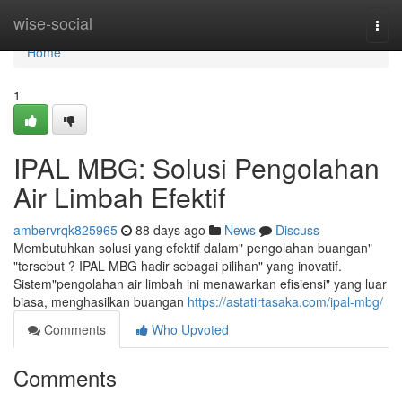
Home
wise-social
Togg
navi
Home
1
IPAL MBG: Solusi Pengolahan
Air Limbah Efektif
ambervrqk825965
88 days ago
News
Discuss
Membutuhkan solusi yang efektif dalam" pengolahan buangan"
"tersebut ? IPAL MBG hadir sebagai pilihan" yang inovatif.
Sistem"pengolahan air limbah ini menawarkan efisiensi" yang luar
biasa, menghasilkan buangan
https://astatirtasaka.com/ipal-mbg/
Comments
Who Upvoted
Comments