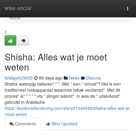
Home
wise-social
Togg
navi
Home
1
Shisha: Alles wat je moet
weten
livialgyi029055
89 days ago
News
Discuss
Shisha waterpijp beleven" " ". Wat " een " omvat"? Het is een
traditioneel rookapparaat waarmee tabak verdampt". Met dit
proces" is" " " " " via " slinger ademt". In was de " uitsluitend"
gebruikt in Arabische
https://bookmarkindexing.com/story21346585/shisha-alles-wat-je-
moet-weten
Comments
Who Upvoted