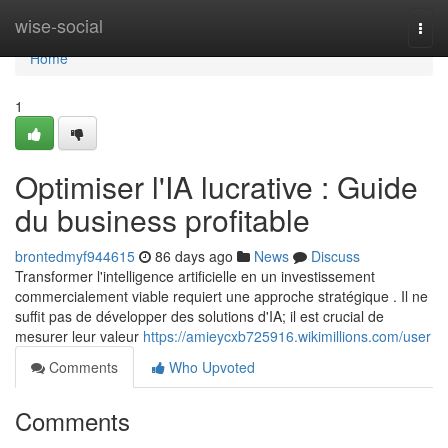
Home
wise-social
Togg
navi
Home
1
Optimiser l'IA lucrative : Guide
du business profitable
brontedmyf944615
86 days ago
News
Discuss
Transformer l'intelligence artificielle en un investissement
commercialement viable requiert une approche stratégique . Il ne
suffit pas de développer des solutions d'IA; il est crucial de
mesurer leur valeur
https://amieycxb725916.wikimillions.com/user
Comments
Who Upvoted
Comments