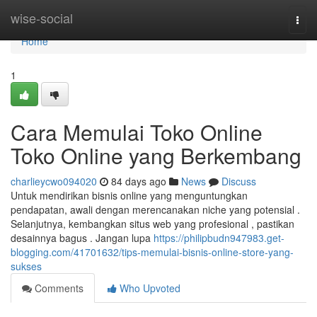
Home
wise-social
Togg
navi
Home
1
Cara Memulai Toko Online
Toko Online yang Berkembang
charlieycwo094020
84 days ago
News
Discuss
Untuk mendirikan bisnis online yang menguntungkan
pendapatan, awali dengan merencanakan niche yang potensial .
Selanjutnya, kembangkan situs web yang profesional , pastikan
desainnya bagus . Jangan lupa
https://philipbudn947983.get-
blogging.com/41701632/tips-memulai-bisnis-online-store-yang-
sukses
Comments
Who Upvoted