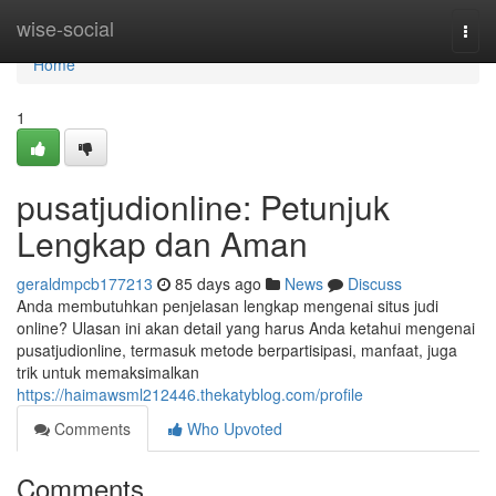
Home
wise-social
Togg
navi
Home
1
pusatjudionline: Petunjuk
Lengkap dan Aman
geraldmpcb177213
85 days ago
News
Discuss
Anda membutuhkan penjelasan lengkap mengenai situs judi
online? Ulasan ini akan detail yang harus Anda ketahui mengenai
pusatjudionline, termasuk metode berpartisipasi, manfaat, juga
trik untuk memaksimalkan
https://haimawsml212446.thekatyblog.com/profile
Comments
Who Upvoted
Comments