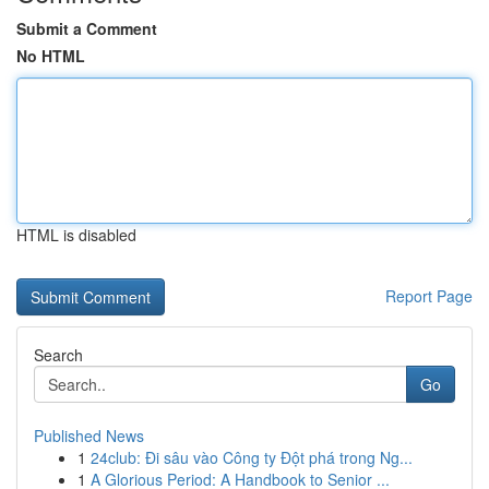
Submit a Comment
No HTML
HTML is disabled
Report Page
Search
Go
Published News
1
24club: Đi sâu vào Công ty Đột phá trong Ng...
1
A Glorious Period: A Handbook to Senior ...