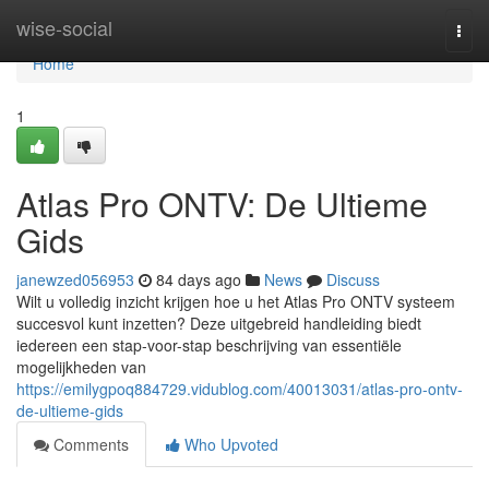
Home
wise-social
Togg
navi
Home
1
Atlas Pro ONTV: De Ultieme
Gids
janewzed056953
84 days ago
News
Discuss
Wilt u volledig inzicht krijgen hoe u het Atlas Pro ONTV systeem
succesvol kunt inzetten? Deze uitgebreid handleiding biedt
iedereen een stap-voor-stap beschrijving van essentiële
mogelijkheden van
https://emilygpoq884729.vidublog.com/40013031/atlas-pro-ontv-
de-ultieme-gids
Comments
Who Upvoted