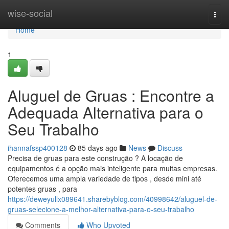
Home
wise-social
Togg
navi
Home
1
Aluguel de Gruas : Encontre a
Adequada Alternativa para o
Seu Trabalho
ihannafssp400128
85 days ago
News
Discuss
Precisa de gruas para este construção ? A locação de
equipamentos é a opção mais inteligente para muitas empresas.
Oferecemos uma ampla variedade de tipos , desde mini até
potentes gruas , para
https://deweyullx089641.sharebyblog.com/40998642/aluguel-de-
gruas-selecione-a-melhor-alternativa-para-o-seu-trabalho
Comments
Who Upvoted