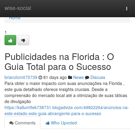
Home
wise-social
Togg
navi
Home
1
Publicidades na Florida : O
Guia Total para o Sucesso
brianzlcm075739
81 days ago
News
Discuss
Para obter o maior impacto com suas anunciações na Florida ,
este guia detalhado oferece insights cruciais. Desde a
compreensão do mercado local até a otimização de suas táticas
de divulgação
https://kallumftek738731.blogadvize.com/49822264/anúncios-na-
este-estado-este-guia-abrangente-para-o-sucesso
Comments
Who Upvoted