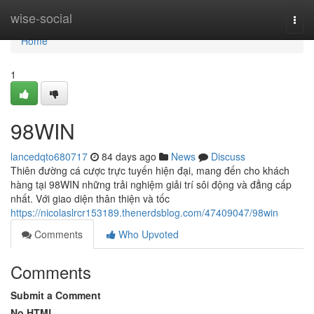
Home
wise-social
Togg
navi
Home
1
98WIN
lancedqto680717
84 days ago
News
Discuss
Thiên đường cá cược trực tuyến hiện đại, mang đến cho khách
hàng tại 98WIN những trải nghiệm giải trí sôi động và đẳng cấp
nhất. Với giao diện thân thiện và tốc
https://nicolaslrcr153189.thenerdsblog.com/47409047/98win
Comments
Who Upvoted
Comments
Submit a Comment
No HTML