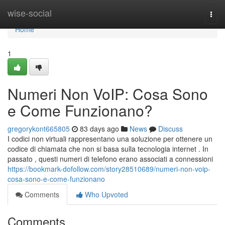
Home
wise-social
Togg
navi
Home
1
Numeri Non VoIP: Cosa Sono
e Come Funzionano?
gregorykont665805
83 days ago
News
Discuss
I codici non virtuali rappresentano una soluzione per ottenere un
codice di chiamata che non si basa sulla tecnologia internet . In
passato , questi numeri di telefono erano associati a connessioni
https://bookmark-dofollow.com/story28510689/numeri-non-voip-
cosa-sono-e-come-funzionano
Comments
Who Upvoted
Comments