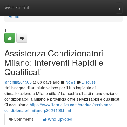
Home
wise-social
Togg
navi
Home
1
Assistenza Condizionatori
Milano: Interventi Rapidi e
Qualificati
janehjla281505
86 days ago
News
Discuss
Hai bisogno di un aiuto veloce per il tuo impianto di
climatizzazione a Milano città ? La nostra ditta di manutenzione
condizionatori a Milano e provincia offre servizi rapidi e qualificati .
Ci occupiamo
https://www.iformative.com/product/assistenza-
condizionatori-milano-p3024406.html
Comments
Who Upvoted