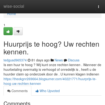
Home
wise-social
Togg
navi
Home
1
Huurprijs te hoog? Uw rechten
kennen.
tedgusd965374
81 days ago
News
Discuss
Is een huur te hoog ? Wij kunt onze rechten kennen . Wanneer de
huurbetaling overmatig is verhoogd of onredelijk is , heeft u de
huurder claim op onderzoek door de . U kunnen klagen indienen
https://theokgnr269664.blogsumer.com/40221771/huurprijs-te-
hoog-uw-rechten-kennen
Comments
Who Upvoted
Comments