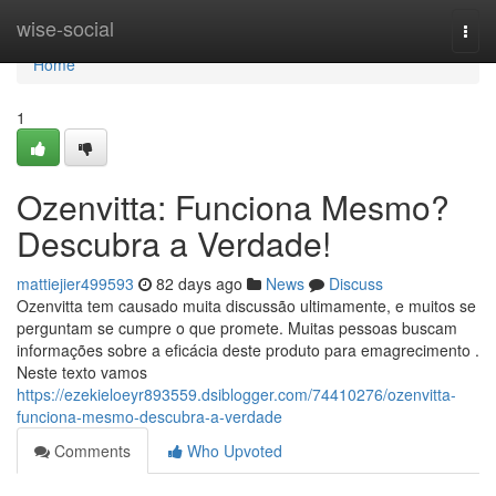
Home
wise-social
Togg
navi
Home
1
Ozenvitta: Funciona Mesmo?
Descubra a Verdade!
mattiejier499593
82 days ago
News
Discuss
Ozenvitta tem causado muita discussão ultimamente, e muitos se
perguntam se cumpre o que promete. Muitas pessoas buscam
informações sobre a eficácia deste produto para emagrecimento .
Neste texto vamos
https://ezekieloeyr893559.dsiblogger.com/74410276/ozenvitta-
funciona-mesmo-descubra-a-verdade
Comments
Who Upvoted