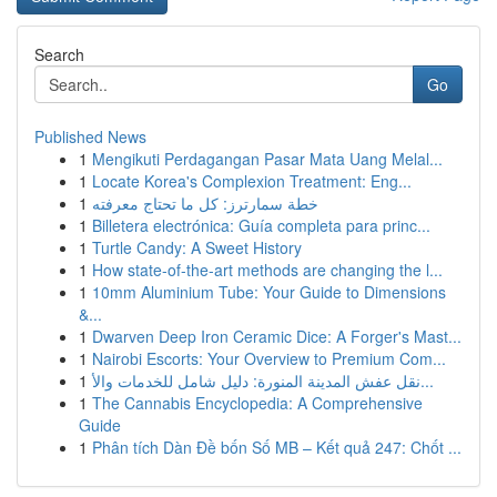
Search
Go
Published News
1
Mengikuti Perdagangan Pasar Mata Uang Melal...
1
Locate Korea's Complexion Treatment: Eng...
1
خطة سمارترز: كل ما تحتاج معرفته
1
Billetera electrónica: Guía completa para princ...
1
Turtle Candy: A Sweet History
1
How state-of-the-art methods are changing the l...
1
10mm Aluminium Tube: Your Guide to Dimensions
&...
1
Dwarven Deep Iron Ceramic Dice: A Forger's Mast...
1
Nairobi Escorts: Your Overview to Premium Com...
1
نقل عفش المدينة المنورة: دليل شامل للخدمات والأ...
1
The Cannabis Encyclopedia: A Comprehensive
Guide
1
Phân tích Dàn Đề bốn Số MB – Kết quả 247: Chốt ...