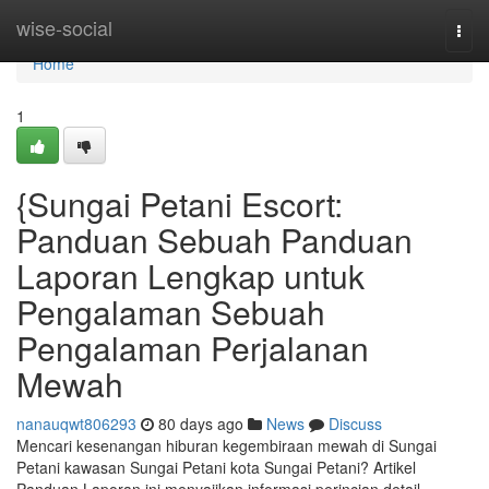
Home
wise-social
Togg
navi
Home
1
{Sungai Petani Escort:
Panduan Sebuah Panduan
Laporan Lengkap untuk
Pengalaman Sebuah
Pengalaman Perjalanan
Mewah
nanauqwt806293
80 days ago
News
Discuss
Mencari kesenangan hiburan kegembiraan mewah di Sungai
Petani kawasan Sungai Petani kota Sungai Petani? Artikel