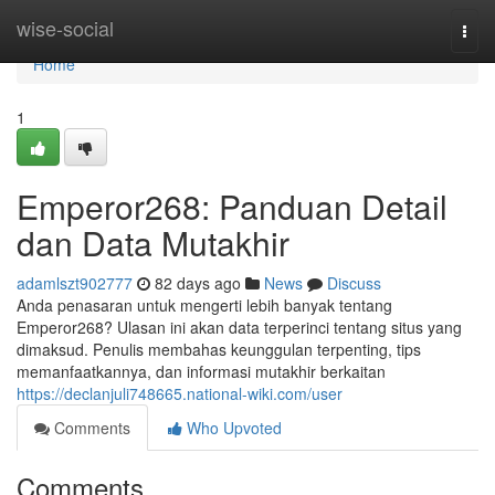
Home
wise-social
Togg
navi
Home
1
Emperor268: Panduan Detail
dan Data Mutakhir
adamlszt902777
82 days ago
News
Discuss
Anda penasaran untuk mengerti lebih banyak tentang
Emperor268? Ulasan ini akan data terperinci tentang situs yang
dimaksud. Penulis membahas keunggulan terpenting, tips
memanfaatkannya, dan informasi mutakhir berkaitan
https://declanjuli748665.national-wiki.com/user
Comments
Who Upvoted
Comments