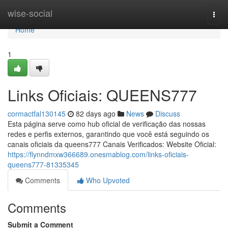
Home
wise-social
Togg
navi
Home
1
Links Oficiais: QUEENS777
cormactfal130145
82 days ago
News
Discuss
Esta página serve como hub oficial de verificação das nossas
redes e perfis externos, garantindo que você está seguindo os
canais oficiais da queens777 Canais Verificados: Website Oficial:
https://flynndmxw366689.onesmablog.com/links-oficiais-
queens777-81335345
Comments
Who Upvoted
Comments
Submit a Comment